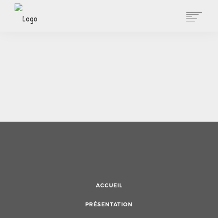
ACCUEIL
L'ENTREPRISE
NOS SERVICES
ACTUALITÉS
RÉFÉRENCES
CONTACT
ACCUEIL
PRÉSENTATION