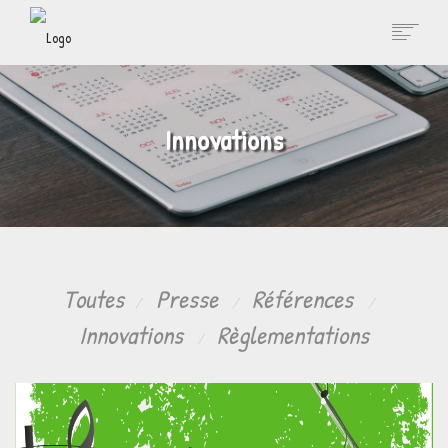
ACCUEIL
Innovations
L'ENTREPRISE
NOS SERVICES
ACTUALITÉS
RÉFÉRENCES
Toutes
Presse
Références
Innovations
Règlementations
CONTACT